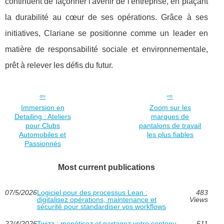
continuent de façonner l'avenir de l'entreprise, en plaçant
la durabilité au cœur de ses opérations. Grâce à ses
initiatives, Clariane se positionne comme un leader en
matière de responsabilité sociale et environnementale,
prêt à relever les défis du futur.
Immersion en
Zoom sur les
Detailing : Ateliers
marques de
pour Clubs
pantalons de travail
Automobiles et
les plus fiables
Passionnés
Most current publications
07/5/2026
Logiciel pour des processus Lean :
483
digitalisez opérations, maintenance et
Views
sécurité pour standardiser vos workflows
22/4/2026
Twizz : monétisez et partagez votre contenu
511