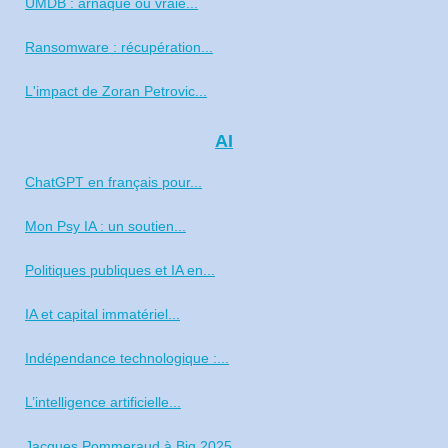
UMDB : arnaque ou vraie...
Ransomware : récupération...
L'impact de Zoran Petrovic...
AI
ChatGPT en français pour...
Mon Psy IA : un soutien...
Politiques publiques et IA en...
IA et capital immatériel...
Indépendance technologique :...
L’intelligence artificielle...
Jacques Pommeraud à Big 2025...