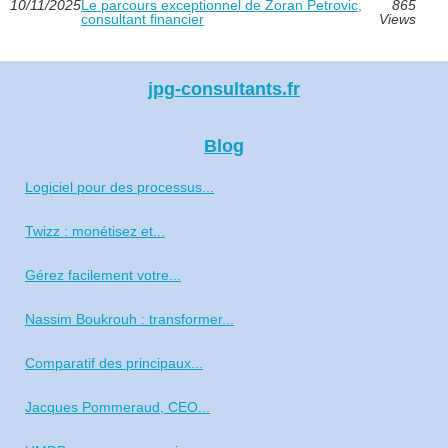
10/11/2025
Le parcours exceptionnel de Zoran Petrovic,
865
consultant financier
Views
jpg-consultants.fr
Blog
Logiciel pour des processus...
Twizz : monétisez et...
Gérez facilement votre...
Nassim Boukrouh : transformer...
Comparatif des principaux...
Jacques Pommeraud, CEO...