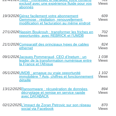
exclusif avec une expérience fluide pour vos
Views
abonnés
19/3/2026
Gérez facilement votre abonnement
609
Gemmose : résiliation, renouvellement,
Views
modification et facturation au même endroit
27/1/2026
Nassim Boukrouh : transformer les friches en
702
opportunités, avec REBRICK et l’UMDB
Views
21/1/2026
Comparatif des principaux types de cables
824
ethernet
Views
09/1/2026
Jacques Pommeraud, CEO d’Inetum : un
1 038
leader de la transformation numérique entre
Views
la France et l’Afrique
05/1/2026
UMDB : arnaque ou vraie opportunité
1 102
immobilière ? Avis, chiffres et fonctionnement
Views
détaillé
13/12/2025
Ransomware : récupération de données,
894
décryptage et remise en service rapide
Views
avec DATABACK
02/12/2025
L'impact de Zoran Petrovic sur son réseau
870
social via Facebook
Views