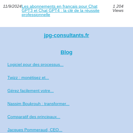
11/9/2024
Les abonnements en français pour Chat
1 204
GPT3 et Chat GPT4 : la clé de la réussite
Views
professionnelle
jpg-consultants.fr
Blog
Logiciel pour des processus...
Twizz : monétisez et...
Gérez facilement votre...
Nassim Boukrouh : transformer...
Comparatif des principaux...
Jacques Pommeraud, CEO...