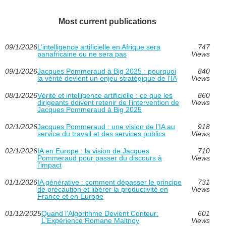
Most current publications
09/1/2026
L’intelligence artificielle en Afrique sera
747
panafricaine ou ne sera pas
Views
09/1/2026
Jacques Pommeraud à Big 2025 : pourquoi
840
la vérité devient un enjeu stratégique de l’IA
Views
08/1/2026
Vérité et intelligence artificielle : ce que les
860
dirigeants doivent retenir de l’intervention de
Views
Jacques Pommeraud à Big 2025
02/1/2026
Jacques Pommeraud : une vision de l’IA au
918
service du travail et des services publics
Views
02/1/2026
IA en Europe : la vision de Jacques
710
Pommeraud pour passer du discours à
Views
l’impact
01/1/2026
IA générative : comment dépasser le principe
731
de précaution et libérer la productivité en
Views
France et en Europe
01/12/2025
Quand l'Algorithme Devient Conteur:
601
L'Expérience Romane Maltnoy
Views