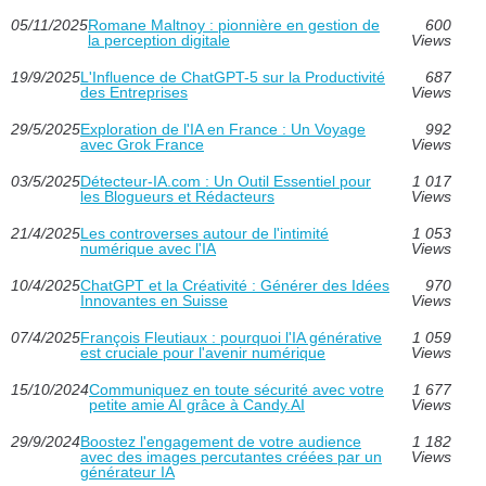
05/11/2025
Romane Maltnoy : pionnière en gestion de
600
la perception digitale
Views
19/9/2025
L'Influence de ChatGPT-5 sur la Productivité
687
des Entreprises
Views
29/5/2025
Exploration de l'IA en France : Un Voyage
992
avec Grok France
Views
03/5/2025
Détecteur-IA.com : Un Outil Essentiel pour
1 017
les Blogueurs et Rédacteurs
Views
21/4/2025
Les controverses autour de l'intimité
1 053
numérique avec l'IA
Views
10/4/2025
ChatGPT et la Créativité : Générer des Idées
970
Innovantes en Suisse
Views
07/4/2025
François Fleutiaux : pourquoi l'IA générative
1 059
est cruciale pour l'avenir numérique
Views
15/10/2024
Communiquez en toute sécurité avec votre
1 677
petite amie AI grâce à Candy.AI
Views
29/9/2024
Boostez l'engagement de votre audience
1 182
avec des images percutantes créées par un
Views
générateur IA