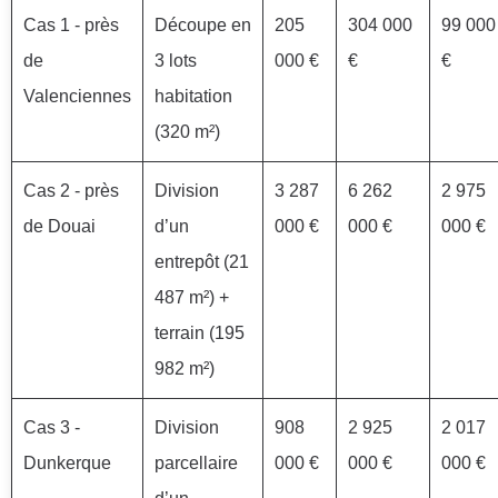
Cas 1 - près
Découpe en
205
304 000
99 000
de
3 lots
000 €
€
€
Valenciennes
habitation
(320 m²)
Cas 2 - près
Division
3 287
6 262
2 975
de Douai
d’un
000 €
000 €
000 €
entrepôt (21
487 m²) +
terrain (195
982 m²)
Cas 3 -
Division
908
2 925
2 017
Dunkerque
parcellaire
000 €
000 €
000 €