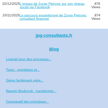
02/12/2025
L'impact de Zoran Petrovic sur son réseau
876
social via Facebook
Views
10/11/2025
Le parcours exceptionnel de Zoran Petrovic,
874
consultant financier
Views
jpg-consultants.fr
Blog
Logiciel pour des processus...
Twizz : monétisez et...
Gérez facilement votre...
Nassim Boukrouh : transformer...
Comparatif des principaux...