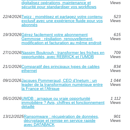
digitalisez opérations, maintenance et
Views
sécurité pour standardiser vos workflows
22/4/2026
Twizz : monétisez et partagez votre contenu
523
exclusif avec une expérience fluide pour vos
Views
abonnés
19/3/2026
Gérez facilement votre abonnement
615
Gemmose : résiliation, renouvellement,
Views
modification et facturation au même endroit
27/1/2026
Nassim Boukrouh : transformer les friches en
709
opportunités, avec REBRICK et l’UMDB
Views
21/1/2026
Comparatif des principaux types de cables
834
ethernet
Views
09/1/2026
Jacques Pommeraud, CEO d’Inetum : un
1 044
leader de la transformation numérique entre
Views
la France et l’Afrique
05/1/2026
UMDB : arnaque ou vraie opportunité
1 112
immobilière ? Avis, chiffres et fonctionnement
Views
détaillé
13/12/2025
Ransomware : récupération de données,
901
décryptage et remise en service rapide
Views
avec DATABACK