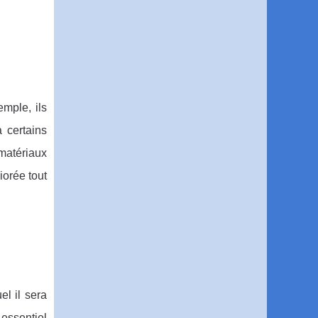
emple, ils
 certains
 matériaux
iorée tout
l il sera
 essentiel