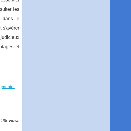
sulter les
r dans le
t s'avérer
 judicieux
ntages et
ugmenter
488 Views