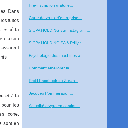
Pré‑inscription gratuite...
lles. Dans
Carte de vœux d’entreprise...
les fuites
ales où la
SICPA HOLDING sur Instagram :...
 en raison
SICPA HOLDING SA à Prilly :...
 assurent
Psychologie des machines à...
nis.
Comment améliorer la...
Profil Facebook de Zoran...
Jacques Pommeraud :...
re et à la
 pour les
Actualité crypto en continu...
 silicone,
ls sont en